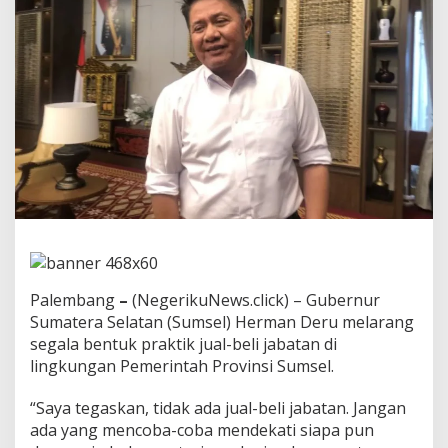
s
e
l
U
m
u
m
k
a
n
‘
S
t
o
p
J
u
Palembang
–
(NegerikuNews.click) – Gubernur
a
Sumatera Selatan (Sumsel) Herman Deru melarang
l
segala bentuk praktik jual-beli jabatan di
B
e
lingkungan Pemerintah Provinsi Sumsel.
l
i
“Saya tegaskan, tidak ada jual-beli jabatan. Jangan
J
ada yang mencoba-coba mendekati siapa pun
a