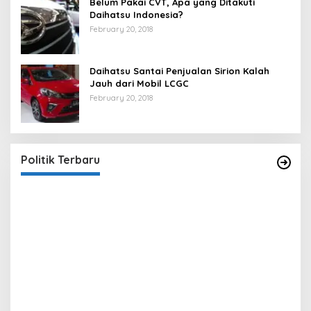
Belum Pakai CVT, Apa yang Ditakuti
Daihatsu Indonesia?
February 20, 2018
Daihatsu Santai Penjualan Sirion Kalah
Jauh dari Mobil LCGC
February 20, 2018
Strategi PPP Menangkan Duet Ganjar dan Gus
Yasin
In Berita, Politik
|
February 19, 2018
Politik Terbaru