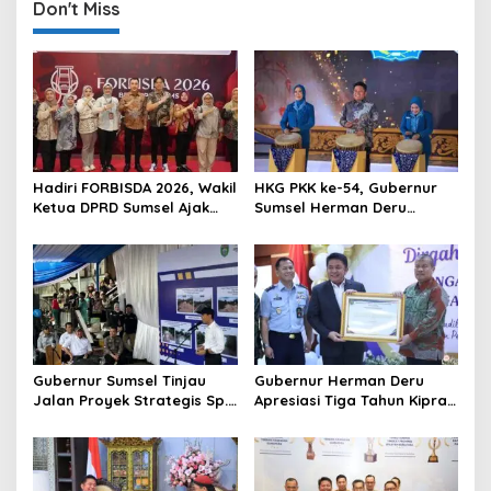
n
Don't Miss
a
v
i
g
a
t
Hadiri FORBISDA 2026, Wakil
HKG PKK ke-54, Gubernur
Ketua DPRD Sumsel Ajak
Sumsel Herman Deru
i
Pengusaha Muda Bangun
Dorong Integrasi Program
o
Kekuatan Ekonomi Baru
dan Penguatan Peran
Perempuan
n
Gubernur Sumsel Tinjau
Gubernur Herman Deru
Jalan Proyek Strategis Sp.
Apresiasi Tiga Tahun Kiprah
Padang–Pampangan di
PTTUN Palembang sebagai
Desa Keman OKI
Pilar Keadilan Tata Usaha
Negara