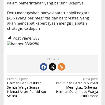
dalam pemerintahan yang bersih,” ucapnya.
Deru menegaskan hanya aparatur sipil negara
(ASN) yang berintegritas dan berprestasi yang
akan mendapat kepercayaan mengisi jabatan
strategis ke depan.
Post Views:
399
Follow Us
P
Previous post
Next post
Herman Deru Pastikan
Kebutuhan Darah di Sumsel
o
Semua Warga Sumsel
Meningkat, Gubernur
s
Nikmati Akses Pendidikan
Herman Deru Imbau Warga
Setara
Aktif Donor
t