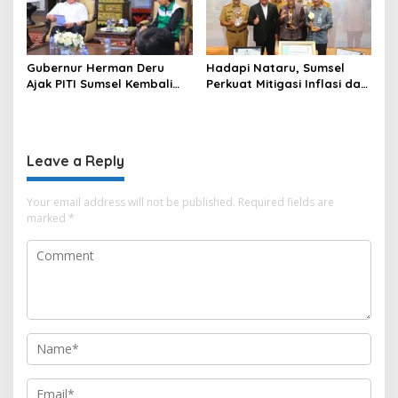
Gubernur Herman Deru
Hadapi Nataru, Sumsel
Ajak PITI Sumsel Kembali
Perkuat Mitigasi Inflasi dan
Aktif di Kegiatan Sosial dan
Cetak Lima Prestasi
Pembinaan Umat
Nasional Sekaligus
Leave a Reply
Your email address will not be published.
Required fields are
marked
*