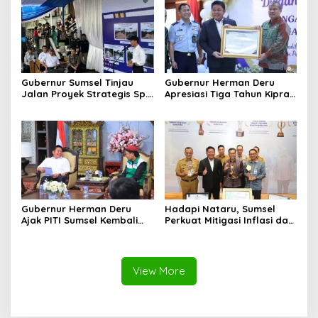
Perempuan
Gubernur Sumsel Tinjau
Gubernur Herman Deru
Jalan Proyek Strategis Sp.
Apresiasi Tiga Tahun Kiprah
Padang–Pampangan di
PTTUN Palembang sebagai
Desa Keman OKI
Pilar Keadilan Tata Usaha
Negara
Gubernur Herman Deru
Hadapi Nataru, Sumsel
Ajak PITI Sumsel Kembali
Perkuat Mitigasi Inflasi dan
Aktif di Kegiatan Sosial dan
Cetak Lima Prestasi
Pembinaan Umat
Nasional Sekaligus
View More