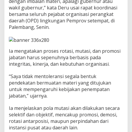
dengan imbalan materi, apalagi gubernur atau
b
a
wakil gubernur,” kata Deru usai rapat koordinasi
t
bersama seluruh pejabat organisasi perangkat
a
daerah (OPD) lingkungan Pemprov setempat, di
n
Palembang, Senin.
’
d
i
L
i
Ia mengatakan proses rotasi, mutasi, dan promosi
n
jabatan harus sepenuhnya berbasis pada
g
integritas, kinerja, dan kebutuhan organisasi.
k
u
n
“Saya tidak mentoleransi segala bentuk
g
pendekatan bermuatan materi yang ditujukan
a
untuk mempengaruhi kebijakan penempatan
n
jabatan,” ujarnya.
P
e
m
Ia menjelaskan pola mutasi akan dilakukan secara
p
selektif dan objektif, mencakup promosi, demosi,
r
rotasi antarposisi, maupun perpindahan dari
o
instansi pusat atau daerah lain.
v