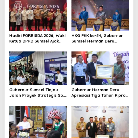
i
g
a
t
Hadiri FORBISDA 2026, Wakil
HKG PKK ke-54, Gubernur
i
Ketua DPRD Sumsel Ajak
Sumsel Herman Deru
o
Pengusaha Muda Bangun
Dorong Integrasi Program
Kekuatan Ekonomi Baru
dan Penguatan Peran
n
Perempuan
Gubernur Sumsel Tinjau
Gubernur Herman Deru
Jalan Proyek Strategis Sp.
Apresiasi Tiga Tahun Kiprah
Padang–Pampangan di
PTTUN Palembang sebagai
Desa Keman OKI
Pilar Keadilan Tata Usaha
Negara