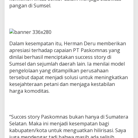
a
pangan di Sumsel.
n
P
a
n
g
a
n
Dalam kesempatan itu, Herman Deru memberikan
d
apresiasi terhadap capaian PT Paskomnas yang
a
dinilai berhasil menciptakan success story di
r
Sumsel dan sejumlah daerah lain. Ia menilai model
i
H
pengelolaan yang ditampilkan perusahaan
u
tersebut dapat menjadi solusi untuk meningkatkan
l
kesejahteraan petani dan menjaga kestabilan
u
harga komoditas.
h
i
n
g
g
“Succes story Paskomnas bukan hanya di Sumatera
a
Selatan. Maka ini menjadi kesempatan bagi
H
kabupaten/kota untuk menguatkan hilirisasi. Saya
i
l
juga mendengar tadi bahwa masih ada selisih