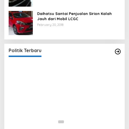
Daihatsu Santai Penjualan Sirion Kalah
Jauh dari Mobil LCGC
February 20, 2018
Strategi PPP Menangkan Duet Ganjar dan Gus
Yasin
In Berita, Politik
|
February 19, 2018
Politik Terbaru