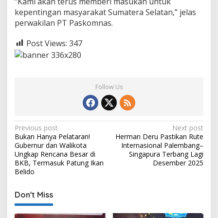
“Kami akan terus memberi masukan untuk
kepentingan masyarakat Sumatera Selatan,” jelas
perwakilan PT Paskomnas.
Post Views:
347
Follow Us
P
Previous post
Next post
Bukan Hanya Pelataran!
Herman Deru Pastikan Rute
o
Gubernur dan Walikota
Internasional Palembang–
s
Ungkap Rencana Besar di
Singapura Terbang Lagi
BKB, Termasuk Patung Ikan
Desember 2025
t
Belido
n
Don't Miss
a
v