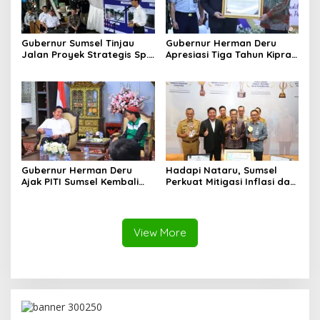
Gubernur Sumsel Tinjau
Gubernur Herman Deru
Jalan Proyek Strategis Sp.
Apresiasi Tiga Tahun Kiprah
Padang–Pampangan di
PTTUN Palembang sebagai
Desa Keman OKI
Pilar Keadilan Tata Usaha
Negara
Gubernur Herman Deru
Hadapi Nataru, Sumsel
Ajak PITI Sumsel Kembali
Perkuat Mitigasi Inflasi dan
Aktif di Kegiatan Sosial dan
Cetak Lima Prestasi
Pembinaan Umat
Nasional Sekaligus
View More