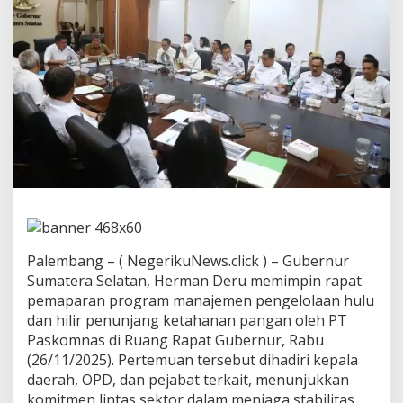
l
T
a
n
c
a
p
G
a
s
W
u
j
u
d
k
Palembang – ( NegerikuNews.click ) – Gubernur
a
Sumatera Selatan, Herman Deru memimpin rapat
n
K
pemaparan program manajemen pengelolaan hulu
e
dan hilir penunjang ketahanan pangan oleh PT
t
Paskomnas di Ruang Rapat Gubernur, Rabu
a
(26/11/2025). Pertemuan tersebut dihadiri kepala
h
a
daerah, OPD, dan pejabat terkait, menunjukkan
n
komitmen lintas sektor dalam menjaga stabilitas