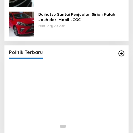
Daihatsu Santai Penjualan Sirion Kalah
Jauh dari Mobil LCGC
February 20, 2018
Strategi PPP Menangkan Duet Ganjar dan Gus
Yasin
In Berita, Politik
|
February 19, 2018
Politik Terbaru