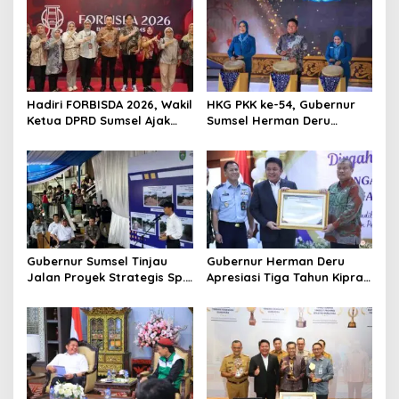
v
i
g
a
t
Hadiri FORBISDA 2026, Wakil
HKG PKK ke-54, Gubernur
Ketua DPRD Sumsel Ajak
Sumsel Herman Deru
i
Pengusaha Muda Bangun
Dorong Integrasi Program
o
Kekuatan Ekonomi Baru
dan Penguatan Peran
Perempuan
n
Gubernur Sumsel Tinjau
Gubernur Herman Deru
Jalan Proyek Strategis Sp.
Apresiasi Tiga Tahun Kiprah
Padang–Pampangan di
PTTUN Palembang sebagai
Desa Keman OKI
Pilar Keadilan Tata Usaha
Negara