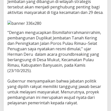
f
Jembatan yang dibangun di wilayah strategis
a
tersebut akan menjadi penghubung penting bagi
a
aktivitas masyarakat di tiga kecamatan dan 29 desa.
t
k
a
n
“Dengan mengucapkan Bismillahirrahmanirrahim,
u
n
pembangunan Duplikat Jembatan Tanah Kering
t
dan Peningkatan Jalan Poros Pulau Rimau–Selat
u
Penuguan saya nyatakan resmi dimulai,” ujar
k
Herman Deru
dalam acara groundbreaking yang
I
n
berlangsung di Desa Mukut, Kecamatan Pulau
f
Rimau, Kabupaten Banyuasin, pada Kamis
r
(23/10/2025).
a
s
Gubernur menyampaikan bahwa jabatan politik
t
r
yang dipilih rakyat memiliki tanggung jawab besar
u
untuk melayani masyarakat. Menurutnya, proyek
k
pembangunan ini merupakan wujud nyata dari
t
pelayanan pemerintah kepada rakyat.
u
r