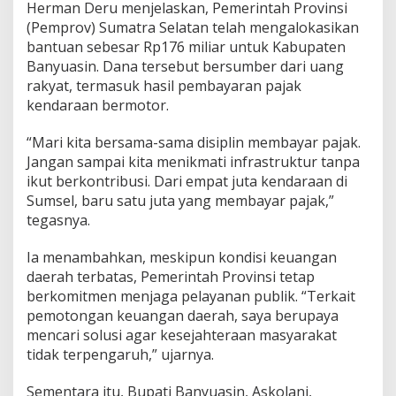
R
Herman Deru menjelaskan, Pemerintah Provinsi
a
(Pemprov) Sumatra Selatan telah mengalokasikan
k
bantuan sebesar Rp176 miliar untuk Kabupaten
y
Banyuasin. Dana tersebut bersumber dari uang
a
rakyat, termasuk hasil pembayaran pajak
t
kendaraan bermotor.
“Mari kita bersama-sama disiplin membayar pajak.
Jangan sampai kita menikmati infrastruktur tanpa
ikut berkontribusi. Dari empat juta kendaraan di
Sumsel, baru satu juta yang membayar pajak,”
tegasnya.
Ia menambahkan, meskipun kondisi keuangan
daerah terbatas, Pemerintah Provinsi tetap
berkomitmen menjaga pelayanan publik. “Terkait
pemotongan keuangan daerah, saya berupaya
mencari solusi agar kesejahteraan masyarakat
tidak terpengaruh,” ujarnya.
Sementara itu, Bupati Banyuasin, Askolani,