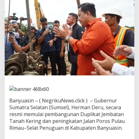
s
e
l
P
a
s
t
i
k
a
n
U
a
n
g
P
a
j
Banyuasin – ( NegrikuNews.click ) – Gubernur
a
k
Sumatra Selatan (Sumsel), Herman Deru, secara
D
resmi memulai pembangunan Duplikat Jembatan
i
Tanah Kering dan peningkatan Jalan Poros Pulau
m
Rimau–Selat Penuguan di Kabupaten Banyuasin.
a
n