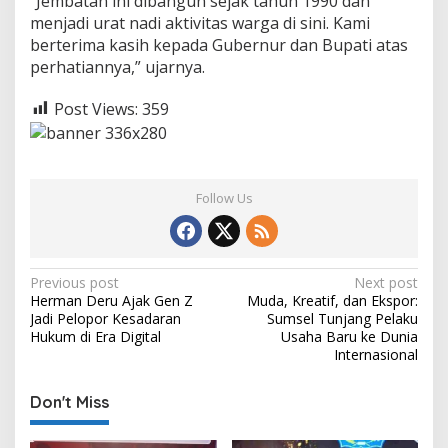
“Jembatan ini dibangun sejak tahun 1990 dan
menjadi urat nadi aktivitas warga di sini. Kami
berterima kasih kepada Gubernur dan Bupati atas
perhatiannya,” ujarnya.
Post Views:
359
Follow Us
P
Previous post
Next post
Herman Deru Ajak Gen Z
Muda, Kreatif, dan Ekspor:
o
Jadi Pelopor Kesadaran
Sumsel Tunjang Pelaku
s
Hukum di Era Digital
Usaha Baru ke Dunia
Internasional
t
n
Don't Miss
a