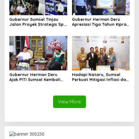
Gubernur Sumsel Tinjau
Gubernur Herman Deru
Jalan Proyek Strategis Sp.
Apresiasi Tiga Tahun Kiprah
Padang–Pampangan di
PTTUN Palembang sebagai
Desa Keman OKI
Pilar Keadilan Tata Usaha
Negara
Gubernur Herman Deru
Hadapi Nataru, Sumsel
Ajak PITI Sumsel Kembali
Perkuat Mitigasi Inflasi dan
Aktif di Kegiatan Sosial dan
Cetak Lima Prestasi
Pembinaan Umat
Nasional Sekaligus
View More