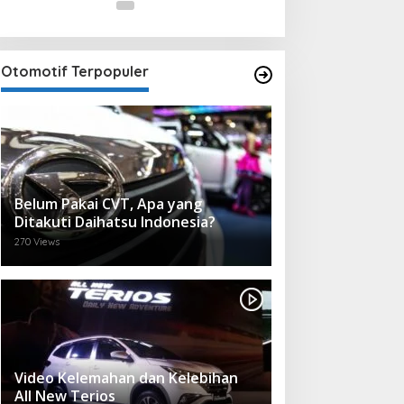
Otomotif Terpopuler
Belum Pakai CVT, Apa yang
Ditakuti Daihatsu Indonesia?
270 Views
Video Kelemahan dan Kelebihan
All New Terios