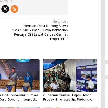
Follow Us
Next post
Herman Deru Dorong Siswa
SMA/SMK Sumsel Punya Bakat dan
Percaya Diri Lewat Cerdas Cermat
Empat Pilar
ke-54, Gubernur Sumsel
Gubernur Sumsel Tinjau Jalan
eru Dorong Integrasi
Proyek Strategis Sp. Padang–
 dan Penguatan Peran
Pampangan di Desa Keman OKI
an