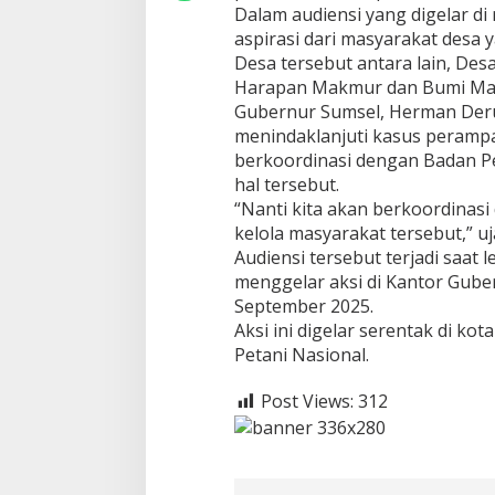
d
Dalam audiensi yang digelar d
i
aspirasi dari masyarakat desa y
P
Desa tersebut antara lain, Des
r
Harapan Makmur dan Bumi Ma
i
Gubernur Sumsel, Herman Der
o
r
menindaklanjuti kasus perampa
i
berkoordinasi dengan Badan Pe
t
hal tersebut.
a
“Nanti kita akan berkoordinasi
s
kelola masyarakat tersebut,” uj
Audiensi tersebut terjadi saat 
menggelar aksi di Kantor Gube
September 2025.
Aksi ini digelar serentak di ko
Petani Nasional.
Post Views:
312