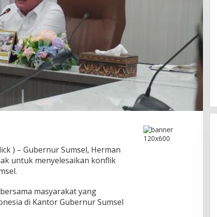
ick ) – Gubernur Sumsel, Herman
ak untuk menyelesaikan konflik
msel.
Ini Dia Hubungan Partai Garuda
si bersama masyarakat yang
dengan Gerindra
donesia di Kantor Gubernur Sumsel
In Berita, Politik
|
February 19, 2018