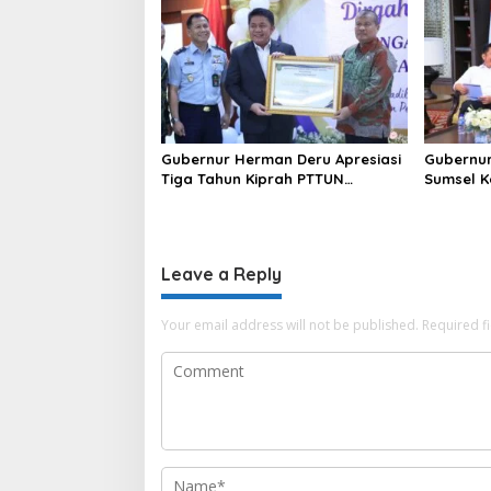
n
Gubernur Herman Deru Apresiasi
Gubernur
Tiga Tahun Kiprah PTTUN
Sumsel K
Palembang sebagai Pilar
Sosial d
Keadilan Tata Usaha Negara
Leave a Reply
Your email address will not be published.
Required f