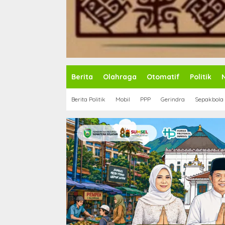
Berita
Olahraga
Otomatif
Politik
Berita Politik
Mobil
PPP
Gerindra
Sepakbola