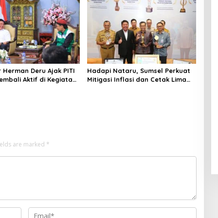
 Herman Deru Ajak PITI
Hadapi Nataru, Sumsel Perkuat
embali Aktif di Kegiatan
Mitigasi Inflasi dan Cetak Lima
an Pembinaan Umat
Prestasi Nasional Sekaligus
ields are marked
*