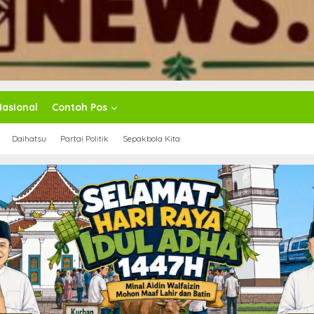
Nasional
Contoh Pos
Daihatsu
Partai Politik
Sepakbola Kita