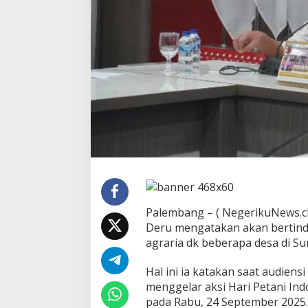
a
k
:
K
o
n
f
l
i
k
A
g
r
a
r
i
a
Palembang – ( NegerikuNews.cl
d
Deru mengatakan akan bertind
i
D
agraria dk beberapa desa di Su
e
s
Hal ini ia katakan saat audien
a
menggelar aksi Hari Petani In
J
pada Rabu, 24 September 2025.
a