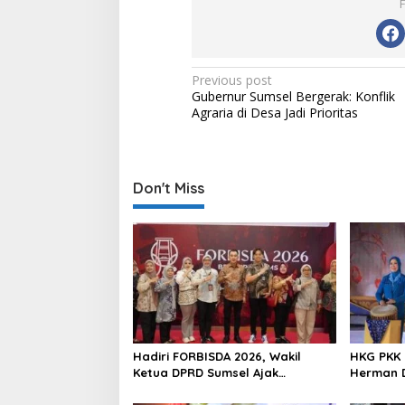
P
Previous post
Gubernur Sumsel Bergerak: Konflik
o
Agraria di Desa Jadi Prioritas
s
t
n
Don't Miss
a
v
i
g
a
t
i
Hadiri FORBISDA 2026, Wakil
HKG PKK 
Ketua DPRD Sumsel Ajak
Herman D
o
Pengusaha Muda Bangun
Program
Kekuatan Ekonomi Baru
Perempu