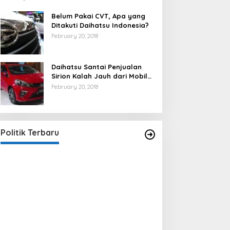
Belum Pakai CVT, Apa yang
Ditakuti Daihatsu Indonesia?
February 20, 2018
Daihatsu Santai Penjualan
Sirion Kalah Jauh dari Mobil
LCGC
February 20, 2018
Strategi PPP Menangkan Duet
Ganjar dan Gus Yasin
In Berita, Politik
|
February 19, 2018
Politik Terbaru