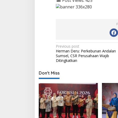
Post Views:
425
P
Previous post
Herman Deru: Perkebunan Andalan
o
Sumsel, CSR Perusahaan Wajib
s
Ditingkatkan
t
Don't Miss
n
a
v
i
g
a