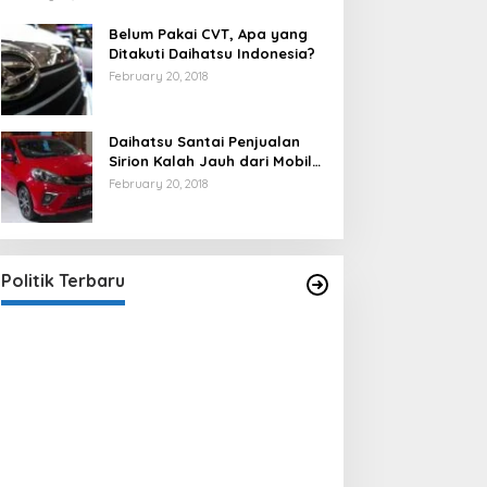
Belum Pakai CVT, Apa yang
Ditakuti Daihatsu Indonesia?
February 20, 2018
Daihatsu Santai Penjualan
Sirion Kalah Jauh dari Mobil
LCGC
February 20, 2018
Strategi PPP Menangkan Duet
Ganjar dan Gus Yasin
In Berita, Politik
|
February 19, 2018
Politik Terbaru