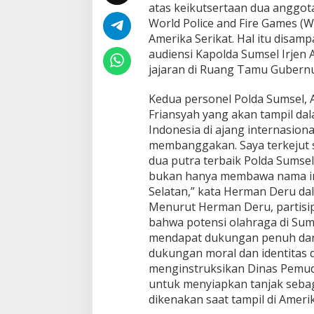
atas keikutsertaan dua anggot
i
W
World Police and Fire Games (
a
Amerika Serikat. Hal itu disa
k
audiensi Kapolda Sumsel Irjen 
i
jajaran di Ruang Tamu Gubernur
l
i
I
Kedua personel Polda Sumsel, A
n
Friansyah yang akan tampil da
d
Indonesia di ajang internasiona
o
membanggakan. Saya terkejut 
n
e
dua putra terbaik Polda Sumse
s
bukan hanya membawa nama inst
i
Selatan,” kata Herman Deru da
a
Menurut Herman Deru, partisip
d
bahwa potensi olahraga di Sum
i
W
mendapat dukungan penuh dari
P
dukungan moral dan identitas
F
menginstruksikan Dinas Pemud
G
untuk menyiapkan tanjak seba
2
0
dikenakan saat tampil di Amerik
2