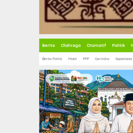
Berita
Olahraga
Otomatif
Politik
Berita Politik
Mobil
PPP
Gerindra
Sepakbola