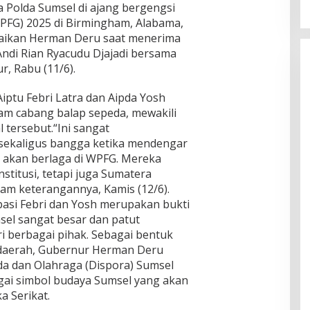
a Polda Sumsel di ajang bergengsi
WPFG) 2025 di Birmingham, Alabama,
mpaikan Herman Deru saat menerima
Andi Rian Ryacudu Djajadi bersama
, Rabu (11/6).
iptu Febri Latra dan Aipda Yosh
lam cabang balap sepeda, mewakili
l tersebut.“Ini sangat
sekaligus bangga ketika mendengar
l akan berlaga di WPFG. Mereka
itusi, tetapi juga Sumatera
lam keterangannya, Kamis (12/6).
asi Febri dan Yosh merupakan bukti
sel sangat besar dan patut
 berbagai pihak. Sebagai bentuk
 daerah, Gubernur Herman Deru
a dan Olahraga (Dispora) Sumsel
gai simbol budaya Sumsel yang akan
a Serikat.