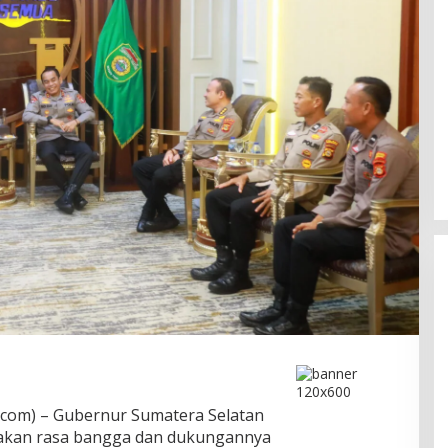
Ini Dia Hubungan Partai Garuda
dengan Gerindra
om) – Gubernur Sumatera Selatan
In Berita, Politik
|
February 19, 2018
akan rasa bangga dan dukungannya