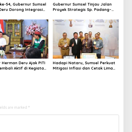
ke-54, Gubernur Sumsel
Gubernur Sumsel Tinjau Jalan
eru Dorong Integrasi
Proyek Strategis Sp. Padang–
 dan Penguatan Peran
Pampangan di Desa Keman OKI
an
 Herman Deru Ajak PITI
Hadapi Nataru, Sumsel Perkuat
embali Aktif di Kegiatan
Mitigasi Inflasi dan Cetak Lima
an Pembinaan Umat
Prestasi Nasional Sekaligus
ields are marked
*