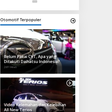
Otomotif Terpopuler
Belum Pakai CVT, Apa yang
Ditakuti Daihatsu Indonesia?
269 Views
Video Kelemahan dan Kelebihan
All New Terios