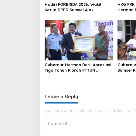
t
Hadiri FORBISDA 2026, Wakil
HKG PKK 
i
Ketua DPRD Sumsel Ajak
Herman D
Pengusaha Muda Bangun
Program
o
Kekuatan Ekonomi Baru
Perempu
n
Gubernur Herman Deru Apresiasi
Gubernur
Tiga Tahun Kiprah PTTUN
Sumsel K
Palembang sebagai Pilar
Sosial d
Keadilan Tata Usaha Negara
Leave a Reply
Your email address will not be published.
Required f