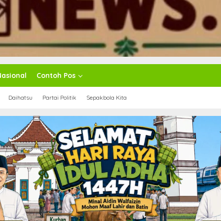
Nasional
Contoh Pos
Daihatsu
Partai Politik
Sepakbola Kita