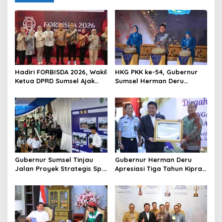
v
i
g
a
t
Hadiri FORBISDA 2026, Wakil
HKG PKK ke-54, Gubernur
i
Ketua DPRD Sumsel Ajak
Sumsel Herman Deru
o
Pengusaha Muda Bangun
Dorong Integrasi Program
Kekuatan Ekonomi Baru
dan Penguatan Peran
n
Perempuan
Gubernur Sumsel Tinjau
Gubernur Herman Deru
Jalan Proyek Strategis Sp.
Apresiasi Tiga Tahun Kiprah
Padang–Pampangan di
PTTUN Palembang sebagai
Desa Keman OKI
Pilar Keadilan Tata Usaha
Negara