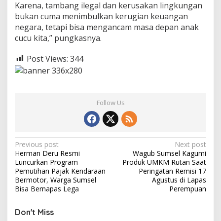
Karena, tambang ilegal dan kerusakan lingkungan
bukan cuma menimbulkan kerugian keuangan
negara, tetapi bisa mengancam masa depan anak
cucu kita,” pungkasnya.
Post Views:
344
Follow Us
P
Previous post
Next post
Herman Deru Resmi
Wagub Sumsel Kagumi
o
Luncurkan Program
Produk UMKM Rutan Saat
s
Pemutihan Pajak Kendaraan
Peringatan Remisi 17
Bermotor, Warga Sumsel
Agustus di Lapas
t
Bisa Bernapas Lega
Perempuan
n
Don't Miss
a