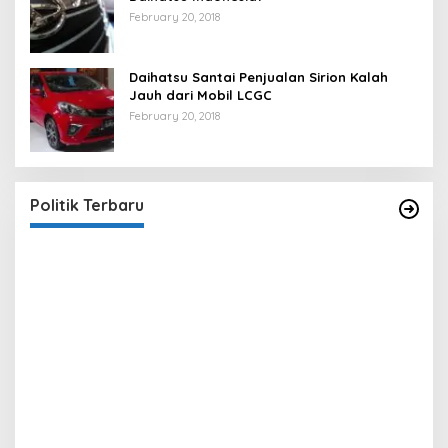
February 20, 2018
Daihatsu Santai Penjualan Sirion Kalah
Jauh dari Mobil LCGC
February 20, 2018
Strategi PPP Menangkan Duet Ganjar dan Gus
Yasin
In Berita, Politik
|
February 19, 2018
Politik Terbaru