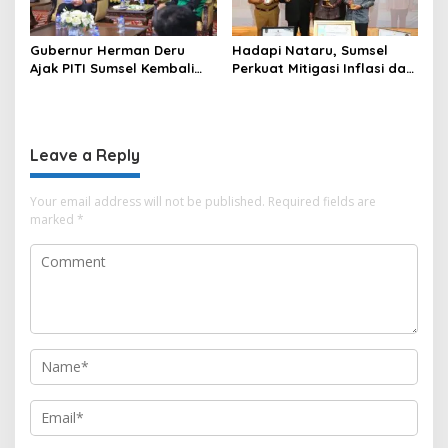
Gubernur Herman Deru
Hadapi Nataru, Sumsel
Ajak PITI Sumsel Kembali
Perkuat Mitigasi Inflasi dan
Aktif di Kegiatan Sosial dan
Cetak Lima Prestasi
Pembinaan Umat
Nasional Sekaligus
Leave a Reply
Your email address will not be published.
Required fields are
marked
*