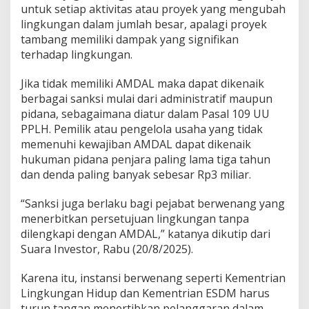
y
untuk setiap aktivitas atau proyek yang mengubah
e
lingkungan dalam jumlah besar, apalagi proyek
k
tambang memiliki dampak yang signifikan
D
terhadap lingkungan.
i
d
u
Jika tidak memiliki AMDAL maka dapat dikenaik
g
berbagai sanksi mulai dari administratif maupun
a
pidana, sebagaimana diatur dalam Pasal 109 UU
I
PPLH. Pemilik atau pengelola usaha yang tidak
l
e
memenuhi kewajiban AMDAL dapat dikenaik
g
hukuman pidana penjara paling lama tiga tahun
a
dan denda paling banyak sebesar Rp3 miliar.
l
“Sanksi juga berlaku bagi pejabat berwenang yang
menerbitkan persetujuan lingkungan tanpa
dilengkapi dengan AMDAL,” katanya dikutip dari
Suara Investor, Rabu (20/8/2025).
Karena itu, instansi berwenang seperti Kementrian
Lingkungan Hidup dan Kementrian ESDM harus
turun tangan menertibkan pelanggaran dalam