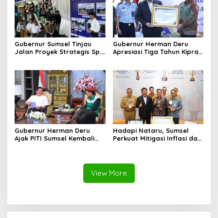
Gubernur Sumsel Tinjau
Gubernur Herman Deru
Jalan Proyek Strategis Sp.
Apresiasi Tiga Tahun Kiprah
Padang–Pampangan di
PTTUN Palembang sebagai
Desa Keman OKI
Pilar Keadilan Tata Usaha
Negara
Gubernur Herman Deru
Hadapi Nataru, Sumsel
Ajak PITI Sumsel Kembali
Perkuat Mitigasi Inflasi dan
Aktif di Kegiatan Sosial dan
Cetak Lima Prestasi
Pembinaan Umat
Nasional Sekaligus
View More