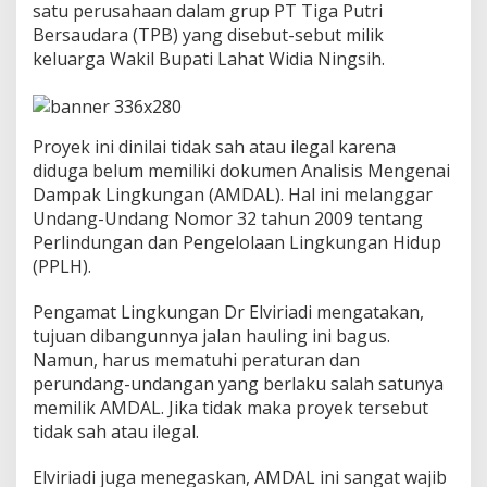
n
satu perusahaan dalam grup PT Tiga Putri
g
Bersaudara (TPB) yang disebut-sebut milik
B
keluarga Wakil Bupati Lahat Widia Ningsih.
a
t
u
B
a
Proyek ini dinilai tidak sah atau ilegal karena
r
diduga belum memiliki dokumen Analisis Mengenai
a
Dampak Lingkungan (AMDAL). Hal ini melanggar
L
Undang-Undang Nomor 32 tahun 2009 tentang
a
h
Perlindungan dan Pengelolaan Lingkungan Hidup
a
(PPLH).
t
,
Pengamat Lingkungan Dr Elviriadi mengatakan,
P
tujuan dibangunnya jalan hauling ini bagus.
a
k
Namun, harus mematuhi peraturan dan
a
perundang-undangan yang berlaku salah satunya
r
memilik AMDAL. Jika tidak maka proyek tersebut
:
tidak sah atau ilegal.
P
r
o
Elviriadi juga menegaskan, AMDAL ini sangat wajib