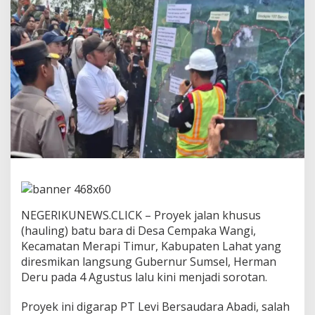
m
a
n
D
e
r
u
R
e
s
m
i
k
a
n
J
a
NEGERIKUNEWS.CLICK – Proyek jalan khusus
l
a
(hauling) batu bara di Desa Cempaka Wangi,
n
Kecamatan Merapi Timur, Kabupaten Lahat yang
H
diresmikan langsung Gubernur Sumsel, Herman
a
Deru pada 4 Agustus lalu kini menjadi sorotan.
u
l
i
Proyek ini digarap PT Levi Bersaudara Abadi, salah