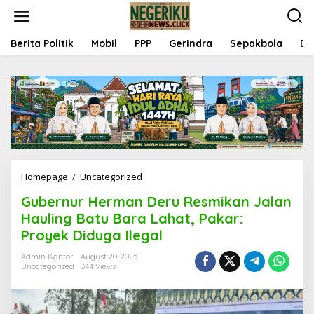
S
k
i
p
Berita Politik
Mobil
PPP
Gerindra
Sepakbola
Da
t
o
c
o
n
t
e
n
t
Homepage
/
Uncategorized
G
u
Gubernur Herman Deru Resmikan Jalan
b
e
Hauling Batu Bara Lahat, Pakar:
r
Proyek Diduga Ilegal
n
u
Admin Kantor
August 20, 2025
r
Uncategorized
344 Views
H
e
r