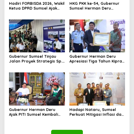
Hadiri FORBISDA 2026, Wakil
HKG PKK ke-54, Gubernur
Ketua DPRD Sumsel Ajak
Sumsel Herman Deru
Pengusaha Muda Bangun
Dorong Integrasi Program
Kekuatan Ekonomi Baru
dan Penguatan Peran
Perempuan
Gubernur Sumsel Tinjau
Gubernur Herman Deru
Jalan Proyek Strategis Sp.
Apresiasi Tiga Tahun Kiprah
Padang–Pampangan di
PTTUN Palembang sebagai
Desa Keman OKI
Pilar Keadilan Tata Usaha
Negara
Gubernur Herman Deru
Hadapi Nataru, Sumsel
Ajak PITI Sumsel Kembali
Perkuat Mitigasi Inflasi dan
Aktif di Kegiatan Sosial dan
Cetak Lima Prestasi
Pembinaan Umat
Nasional Sekaligus