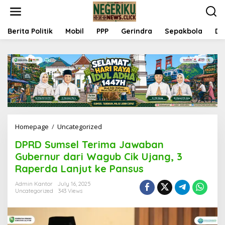
S
k
i
p
Berita Politik
Mobil
PPP
Gerindra
Sepakbola
Da
t
o
c
o
n
t
e
n
t
Homepage
/
Uncategorized
D
P
DPRD Sumsel Terima Jawaban
R
D
Gubernur dari Wagub Cik Ujang, 3
S
Raperda Lanjut ke Pansus
u
m
Admin Kantor
July 16, 2025
s
Uncategorized
343 Views
e
l
T