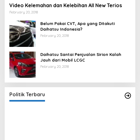
Video Kelemahan dan Kelebihan All New Terios
February 20, 2018
Belum Pakai CVT, Apa yang Ditakuti
Daihatsu Indonesia?
February 20, 2018
Daihatsu Santai Penjualan Sirion Kalah
Jauh dari Mobil LCGC
February 20, 2018
Strategi PPP Menangkan Duet Ganjar dan Gus
Yasin
In Berita, Politik
|
February 19, 2018
Politik Terbaru