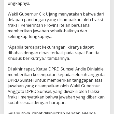
u
ungkapnya.
t
k
Wakil Gubernur Cik Ujang menyatakan bahwa dari
e
delapan pandangan yang disampaikan oleh fraksi-
P
a
fraksi, Pemerintah Provinsi telah berusaha
n
memberikan jawaban sebaik-baiknya dan
s
selengkap-lengkapnya.
u
s
“Apabila terdapat kekurangan, kiranya dapat
dibahas dengan dinas terkait pada rapat Panitia
Khusus berikutnya,” tambahnya.
Di akhir rapat, Ketua DPRD Sumsel Andie Dinialdie
memberikan kesempatan kepada seluruh anggota
DPRD Sumsel untuk memberikan tanggapan atas
jawaban yang disampaikan oleh Wakil Gubernur.
Anggota DPRD Sumsel, yang diwakili oleh fraksi-
fraksi, menyatakan bahwa jawaban yang diberikan
sudah sesuai dengan harapan.
Selanjutnya, rapat dilanjutkan dengan agenda