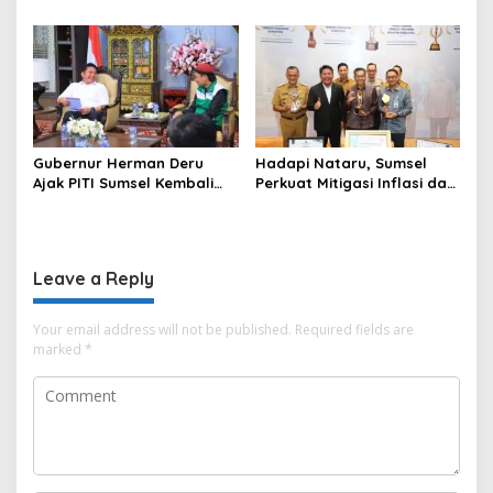
Padang–Pampangan di
PTTUN Palembang sebagai
Desa Keman OKI
Pilar Keadilan Tata Usaha
Negara
Gubernur Herman Deru
Hadapi Nataru, Sumsel
Ajak PITI Sumsel Kembali
Perkuat Mitigasi Inflasi dan
Aktif di Kegiatan Sosial dan
Cetak Lima Prestasi
Pembinaan Umat
Nasional Sekaligus
Leave a Reply
Your email address will not be published.
Required fields are
marked
*