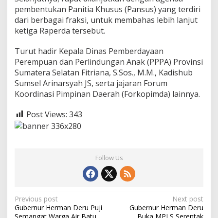
pembentukan Panitia Khusus (Pansus) yang terdiri
dari berbagai fraksi, untuk membahas lebih lanjut
ketiga Raperda tersebut.
Turut hadir Kepala Dinas Pemberdayaan
Perempuan dan Perlindungan Anak (PPPA) Provinsi
Sumatera Selatan Fitriana, S.Sos., M.M., Kadishub
Sumsel Arinarsyah JS, serta jajaran Forum
Koordinasi Pimpinan Daerah (Forkopimda) lainnya.
Post Views:
343
Follow Us
P
Previous post
Next post
Gubernur Herman Deru Puji
Gubernur Herman Deru
o
Semangat Warga Air Batu
Buka MPLS Serentak