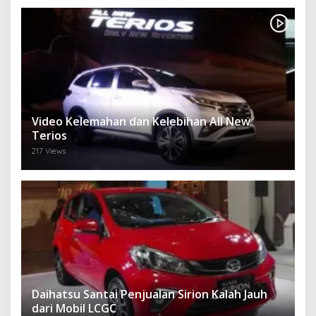
Video Kelemahan dan Kelebihan All New
Terios
217 Views
Daihatsu Santai Penjualan Sirion Kalah Jauh
dari Mobil LCGC