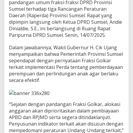
a
pandangan umum fraksi-fraksi DPRD Provinsi
g
Sumsel terhadap tiga Rancangan Peraturan
u
Daerah (Raperda) Provinsi Sumsel. Rapat yang
b
dipimpin langsung oleh Ketua DPRD Sumsel, Andie
C
i
Dinialdie, S.E., ini berlangsung di Ruang Rapat
k
Paripurna DPRD Sumsel. Senin, 14/07/2025.
U
j
Dalam jawabannya, Wakil Gubernur H. Cik Ujang
a
menyampaikan bahwa Pemerintah Provinsi Sumsel
n
g
sependapat dengan pernyataan Fraksi Golkar
,
terkait implementasi Perda tentang pemberdayaan
3
perempuan dan perlindungan anak agar berlaku
R
secara efektif.
a
p
e
r
d
“Sejalan dengan pandangan Fraksi Golkar, alokasi
a
anggaran akan diprioritaskan dalam pembiayaan
L
APBD dan RPJMD serta segera ditindaklanjuti.
a
Penyusunan indikator terkait akan disusun dengan
n
j
mempedomani peraturan Undang-Undang terkait,”