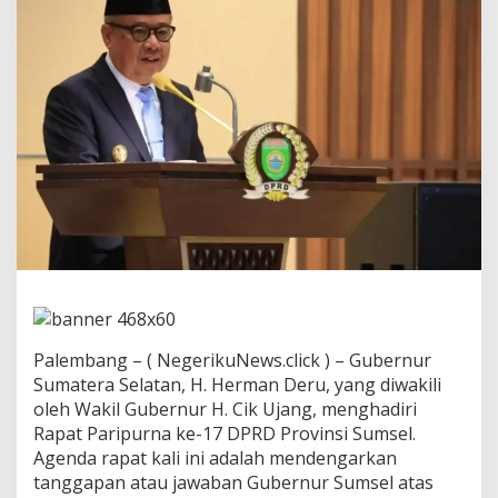
e
r
i
m
a
J
a
w
a
b
a
n
G
u
b
e
r
n
Palembang – ( NegerikuNews.click ) – Gubernur
u
r
Sumatera Selatan, H. Herman Deru, yang diwakili
d
oleh Wakil Gubernur H. Cik Ujang, menghadiri
a
Rapat Paripurna ke-17 DPRD Provinsi Sumsel.
r
Agenda rapat kali ini adalah mendengarkan
i
tanggapan atau jawaban Gubernur Sumsel atas
W