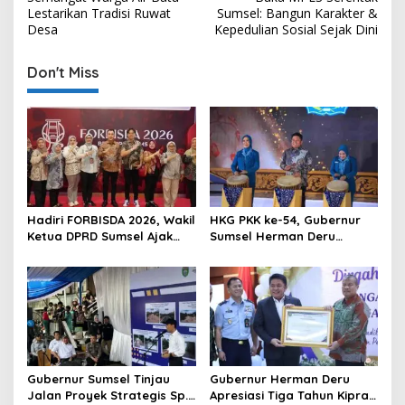
s
Lestarikan Tradisi Ruwat
Sumsel: Bangun Karakter &
Desa
Kepedulian Sosial Sejak Dini
t
n
Don't Miss
a
v
i
g
a
t
Hadiri FORBISDA 2026, Wakil
HKG PKK ke-54, Gubernur
Ketua DPRD Sumsel Ajak
Sumsel Herman Deru
i
Pengusaha Muda Bangun
Dorong Integrasi Program
o
Kekuatan Ekonomi Baru
dan Penguatan Peran
Perempuan
n
Gubernur Sumsel Tinjau
Gubernur Herman Deru
Jalan Proyek Strategis Sp.
Apresiasi Tiga Tahun Kiprah