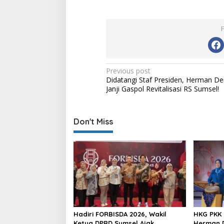
P
Previous post
Didatangi Staf Presiden, Herman De
o
Janji Gaspol Revitalisasi RS Sumsel!
s
t
Don't Miss
n
a
v
i
g
a
t
Hadiri FORBISDA 2026, Wakil
HKG PKK 
Ketua DPRD Sumsel Ajak
Herman D