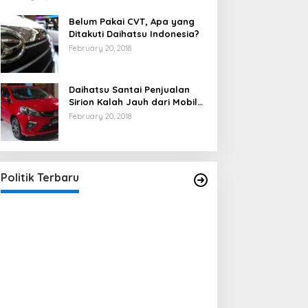
Belum Pakai CVT, Apa yang
Ditakuti Daihatsu Indonesia?
February 20, 2018
Daihatsu Santai Penjualan
Sirion Kalah Jauh dari Mobil
LCGC
February 20, 2018
Strategi PPP Menangkan Duet
Ganjar dan Gus Yasin
In Berita, Politik
|
February 19, 2018
Politik Terbaru