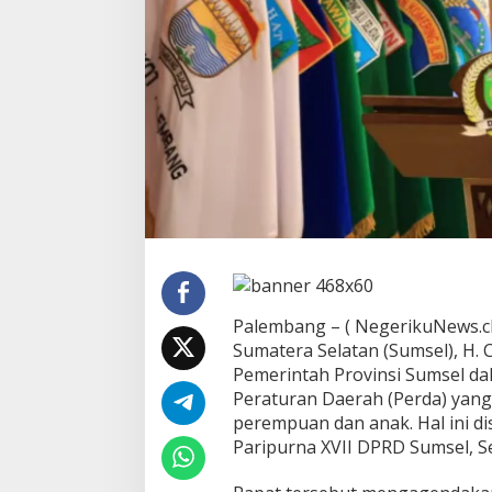
e
r
d
a
G
e
n
d
e
r
&
A
n
a
k
:
Palembang – ( NegerikuNews.cl
T
a
Sumatera Selatan (Sumsel), H.
k
Pemerintah Provinsi Sumsel d
B
Peraturan Daerah (Perda) yang 
o
perempuan dan anak. Hal ini d
l
e
Paripurna XVII DPRD Sumsel, Se
h
A