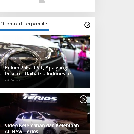
Otomotif Terpopuler
Belum Pakai CVT, Apa yang
Ditakuti Daihatsu Indonesia?
270 Views
Video Kelemahan dan Kelebihan
All New Terios