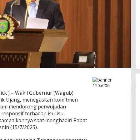
ick ) – Wakil Gubernur (Wagub)
 Cik Ujang, menegaskan komitmen
alam mendorong perwujudan
responsif terhadap isu-isu
isampaikannya saat menghadiri Rapat
Ini Dia Hubungan Partai Garuda
nin (15/7/2025).
dengan Gerindra
In Berita, Politik
|
February 19, 2018