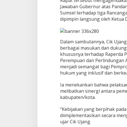
Rapat tersebut mengagendaka
d
Jawaban Gubernur atas Panda
a
Sumsel terhadap tiga Rancanga
L
a
dipimpin langsung oleh Ketua D
g
i
D
i
Dalam sambutannya, Cik Ujang
s
berbagai masukan dan dukungan
k
khususnya terhadap Raperda 
r
i
Perempuan dan Perlindungan A
m
menjadi semangat bagi Pempro
i
hukum yang inklusif dan berkea
n
a
Ia menekankan bahwa pelaksan
s
i
melibatkan sinergi antara peme
!
kabupaten/kota.
“Kebijakan yang berpihak pad
diimplementasikan secara men
ujar Cik Ujang.