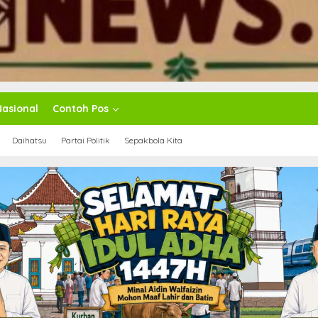
Nasional
Contoh Pos
Daihatsu
Partai Politik
Sepakbola Kita