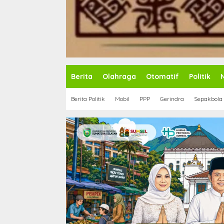
Berita
Olahraga
Otomatif
Politik
Berita Politik
Mobil
PPP
Gerindra
Sepakbola