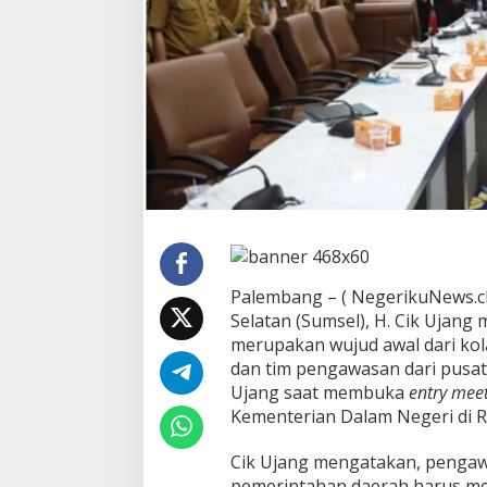
g
J
a
d
i
S
i
m
b
o
l
E
r
a
t
Palembang – ( NegerikuNews.cl
n
Selatan (Sumsel), H. Cik Ujan
y
a
merupakan wujud awal dari kol
S
dan tim pengawasan dari pusat.
i
Ujang saat membuka
entry mee
n
Kementerian Dalam Negeri di 
e
r
g
Cik Ujang mengatakan, penga
i
pemerintahan daerah harus me