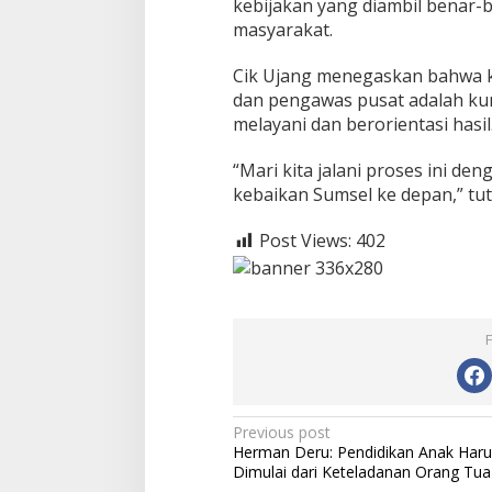
kebijakan yang diambil benar
masyarakat.
Cik Ujang menegaskan bahwa k
dan pengawas pusat adalah ku
melayani dan berorientasi hasil
“Mari kita jalani proses ini d
kebaikan Sumsel ke depan,” tu
Post Views:
402
P
Previous post
Herman Deru: Pendidikan Anak Haru
o
Dimulai dari Keteladanan Orang Tua