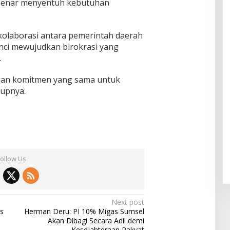
-benar menyentuh kebutuhan
olaborasi antara pemerintah daerah
nci mewujudkan birokrasi yang
.
engan komitmen yang sama untuk
tupnya.
Follow Us
Next post
s
Herman Deru: PI 10% Migas Sumsel
Akan Dibagi Secara Adil demi
Kesejahteraan Rakyat