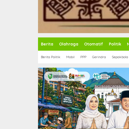
Berita
Olahraga
Otomatif
Politik
Berita Politik
Mobil
PPP
Gerindra
Sepakbola