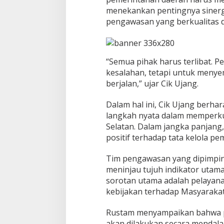
P
menekankan pentingnya sinerg
u
pengawasan yang berkualitas 
s
a
t
d
a
“Semua pihak harus terlibat. 
n
kesalahan, tetapi untuk meny
D
berjalan,” ujar Cik Ujang.
a
e
Dalam hal ini, Cik Ujang berha
r
a
langkah nyata dalam memperkua
h
Selatan. Dalam jangka panjang
positif terhadap tata kelola pe
Tim pengawasan yang dipimpin
meninjau tujuh indikator utama
sorotan utama adalah pelayana
kebijakan terhadap Masyaraka
Rustam menyampaikan bahwa p
akan dilakukan secara mendala