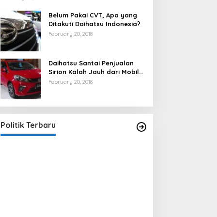
Belum Pakai CVT, Apa yang
Ditakuti Daihatsu Indonesia?
February 20, 2018
Daihatsu Santai Penjualan
Sirion Kalah Jauh dari Mobil
LCGC
February 20, 2018
Strategi PPP Menangkan Duet
Ganjar dan Gus Yasin
In Berita, Politik
|
February 19, 2018
Politik Terbaru