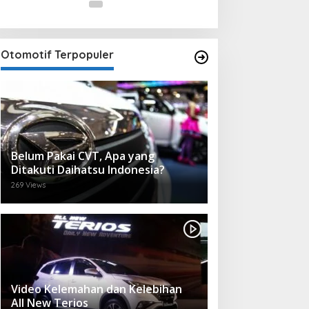
Otomotif Terpopuler
Belum Pakai CVT, Apa yang
Ditakuti Daihatsu Indonesia?
269 Views
Video Kelemahan dan Kelebihan
All New Terios