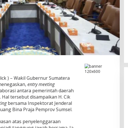
ick ) – Wakil Gubernur Sumatera
g menegaskan,
entry meeting
aborasi antara pemerintah daerah
 Hal tersebut disampaikan H. Cik
ting
bersama Inspektorat Jenderal
Ruang Bina Praja Pemprov Sumsel.
Ini Dia Hubungan Partai Garuda
dengan Gerindra
wasan atas penyelenggaraan
In Berita, Politik
|
February 19, 2018
njadi tanggung jawab bersama. Ia