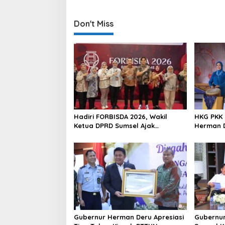
s
t
Don't Miss
n
a
v
i
g
a
t
Hadiri FORBISDA 2026, Wakil
HKG PKK 
i
Ketua DPRD Sumsel Ajak
Herman D
Pengusaha Muda Bangun
Program
o
Kekuatan Ekonomi Baru
Perempu
n
Gubernur Herman Deru Apresiasi
Gubernur