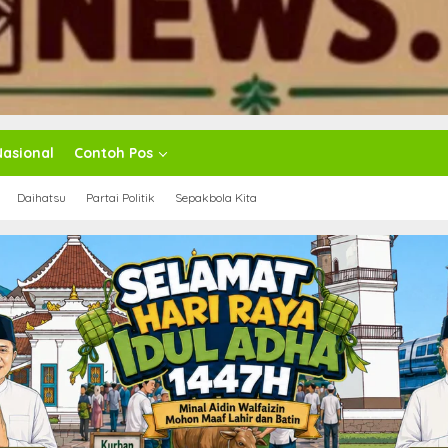
Nasional
Contoh Pos
Daihatsu
Partai Politik
Sepakbola Kita