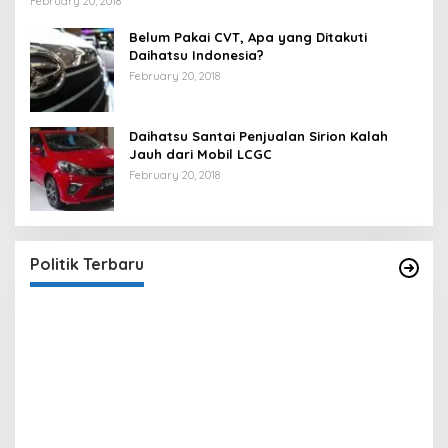
February 20, 2018
Belum Pakai CVT, Apa yang Ditakuti
Daihatsu Indonesia?
February 20, 2018
Daihatsu Santai Penjualan Sirion Kalah
Jauh dari Mobil LCGC
February 20, 2018
Strategi PPP Menangkan Duet Ganjar dan Gus
Yasin
In Berita, Politik
|
February 19, 2018
Politik Terbaru