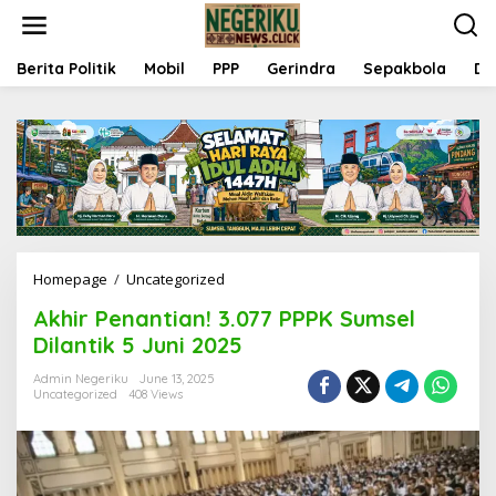
S
k
i
p
Berita Politik
Mobil
PPP
Gerindra
Sepakbola
Da
t
o
c
o
n
t
e
n
t
Homepage
/
Uncategorized
A
k
Akhir Penantian! 3.077 PPPK Sumsel
h
i
Dilantik 5 Juni 2025
r
P
Admin Negeriku
June 13, 2025
Uncategorized
408 Views
e
n
a
n
t