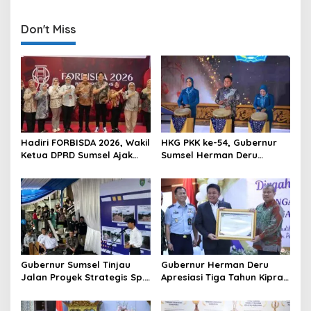
n
Don't Miss
a
v
i
g
a
t
Hadiri FORBISDA 2026, Wakil
HKG PKK ke-54, Gubernur
i
Ketua DPRD Sumsel Ajak
Sumsel Herman Deru
o
Pengusaha Muda Bangun
Dorong Integrasi Program
Kekuatan Ekonomi Baru
dan Penguatan Peran
n
Perempuan
Gubernur Sumsel Tinjau
Gubernur Herman Deru
Jalan Proyek Strategis Sp.
Apresiasi Tiga Tahun Kiprah
Padang–Pampangan di
PTTUN Palembang sebagai
Desa Keman OKI
Pilar Keadilan Tata Usaha