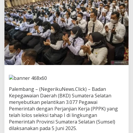
i
a
n
!
3
.
0
7
7
P
P
P
K
S
u
m
s
Palembang – (NegerikuNews.Click) – Badan
e
Kepegawaian Daerah (BKD) Sumatera Selatan
l
menyebutkan pelantikan 3.077 Pegawai
D
i
Pemerintah dengan Perjanjian Kerja (PPPK) yang
l
telah lolos seleksi tahap I di lingkungan
a
Pemerintah Provinsi Sumatera Selatan (Sumsel)
n
dilaksanakan pada 5 Juni 2025.
t