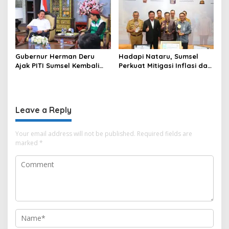
Negara
Gubernur Herman Deru
Hadapi Nataru, Sumsel
Ajak PITI Sumsel Kembali
Perkuat Mitigasi Inflasi dan
Aktif di Kegiatan Sosial dan
Cetak Lima Prestasi
Pembinaan Umat
Nasional Sekaligus
Leave a Reply
Your email address will not be published.
Required fields are
marked
*