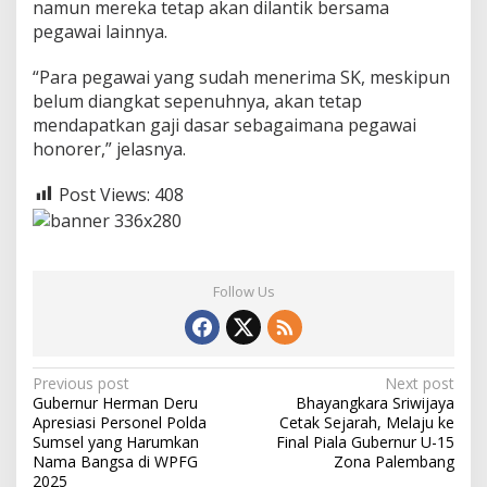
namun mereka tetap akan dilantik bersama
pegawai lainnya.
“Para pegawai yang sudah menerima SK, meskipun
belum diangkat sepenuhnya, akan tetap
mendapatkan gaji dasar sebagaimana pegawai
honorer,” jelasnya.
Post Views:
408
Follow Us
P
Previous post
Next post
Gubernur Herman Deru
Bhayangkara Sriwijaya
o
Apresiasi Personel Polda
Cetak Sejarah, Melaju ke
s
Sumsel yang Harumkan
Final Piala Gubernur U-15
Nama Bangsa di WPFG
Zona Palembang
t
2025