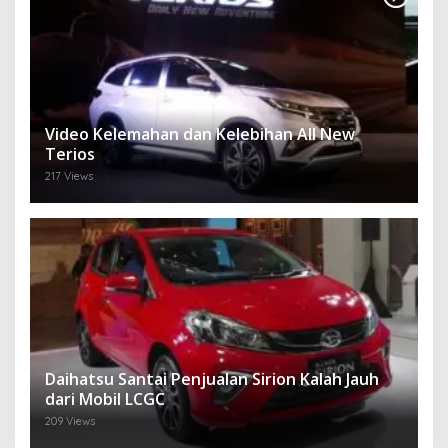
Video Kelemahan dan Kelebihan All New
Terios
217 Views
Daihatsu Santai Penjualan Sirion Kalah Jauh
dari Mobil LCGC
209 Views