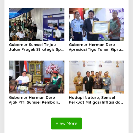
Pengusaha Muda Bangun
Dorong Integrasi Program
Kekuatan Ekonomi Baru
dan Penguatan Peran
Perempuan
Gubernur Sumsel Tinjau
Gubernur Herman Deru
Jalan Proyek Strategis Sp.
Apresiasi Tiga Tahun Kiprah
Padang–Pampangan di
PTTUN Palembang sebagai
Desa Keman OKI
Pilar Keadilan Tata Usaha
Negara
Gubernur Herman Deru
Hadapi Nataru, Sumsel
Ajak PITI Sumsel Kembali
Perkuat Mitigasi Inflasi dan
Aktif di Kegiatan Sosial dan
Cetak Lima Prestasi
Pembinaan Umat
Nasional Sekaligus
View More