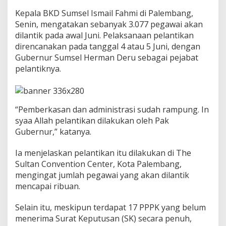
i
k
Kepala BKD Sumsel Ismail Fahmi di Palembang,
5
Senin, mengatakan sebanyak 3.077 pegawai akan
J
dilantik pada awal Juni. Pelaksanaan pelantikan
u
direncanakan pada tanggal 4 atau 5 Juni, dengan
n
i
Gubernur Sumsel Herman Deru sebagai pejabat
2
pelantiknya.
0
2
5
“Pemberkasan dan administrasi sudah rampung. In
syaa Allah pelantikan dilakukan oleh Pak
Gubernur,” katanya.
Ia menjelaskan pelantikan itu dilakukan di The
Sultan Convention Center, Kota Palembang,
mengingat jumlah pegawai yang akan dilantik
mencapai ribuan.
Selain itu, meskipun terdapat 17 PPPK yang belum
menerima Surat Keputusan (SK) secara penuh,